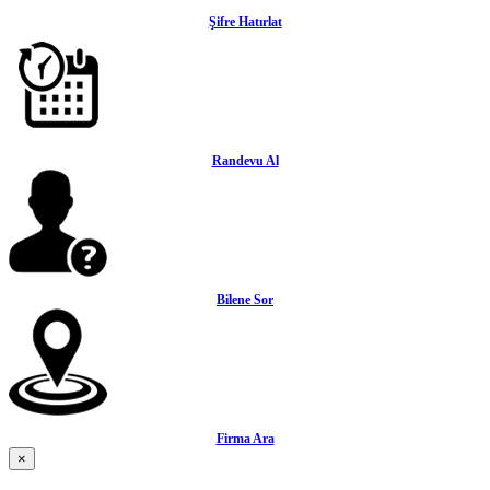
Şifre Hatırlat
Randevu Al
Bilene Sor
Firma Ara
×