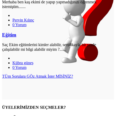
Merhaba ben kaş ekimi de yapıp yapmadığınızı öğrenmek
istemiştim.......
Pervin Kılınç
0 Yorum
Eğitim
Saç Ekim eğitimlerini kimler alabilir, sertifikayla bir yerde
çalışılabilir mi bilgi alabilir miyim ?......
Kübra güneş
0 Yorum
TÜm Sorulara GÖz Atmak İster MİSİNİZ?
ÜYELERİMİZDEN SEÇMELER?