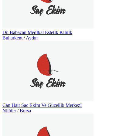
Dr. Babacan Medİkal Estetİk Klİnİk
Buharkent
/
Aydın
Can Hair Sac Ekİm Ve Güzellİk Merkezİ
Nilüfer
/
Bursa