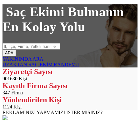
Saç Ekimi Bulmanın
En Kolay Yolu
ARA
YAKINIMDA ARA
UZAKTAN SAÇ EKİM RANDEVU
Ziyaretçi Sayısı
901630
Kişi
Kayıtlı Firma Sayısı
347
Firma
Yönlendirilen Kişi
1124
Kişi
REKLAMINIZI YAPMAMIZI İSTER MİSİNİZ?